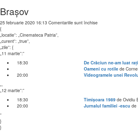
Brașov
pentru
25 februarie 2020 16:13
Comentariile sunt închise
Brașov
{
„locatie”: „Cinemateca Patria”,
„curent”: „true”,
„zile”: {
„11 martie”:”
18:30
De Crăciun ne-am luat rați
Oameni cu rotile
de Cornel
20:00
Videogramele unei Revolu
„,
„12 martie”:”
18:30
Timișoara 1989
de Ovidiu 
20:00
Jurnalul familiei -escu
de 
”
}
}